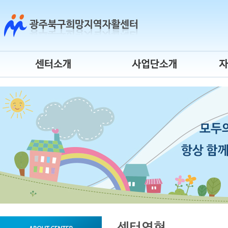
센터소개
시장진입형
센터연혁
사회서비스형
센터장 인사말
자활기업
조직도
청년자립도전
운영위원회
게이트웨이
오시는 길
시간제 자활근로
센터 로고
자활사업 안내
센터연혁