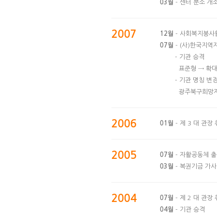
03월
- 센터 분소 개
2007
12월
- 사회복지봉사
07월
- (사)한국지
- 기관 승격
표준형 → 확
- 기관 명칭 변
광주북구희망자
2006
01월
- 제 3 대 관장 
2005
07월
- 자활공동체 출
03월
- 복권기금 가
2004
07월
- 제 2 대 관장 
04월
- 기관 승격