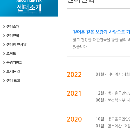
센터소개
걸어온 길은 보람과 사랑으로 가
센터연혁
밝고 건강한 대한민국을 향한 꿈의
센터장 인사말
있습니다.
조직도
운영위원회
오시는 길
2022
01월
- 다다워시(다회
센터 로고
2021
12월
- 빛고을국민안
06월
- 보건복지부 지
2020
10월
- 빛고을국민안
01월
- 맘스애찬1호