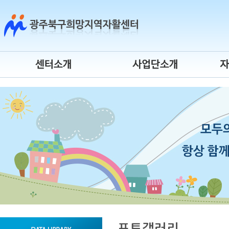
센터소개
시장진입형
센터연혁
사회서비스형
센터장 인사말
자활기업
조직도
청년자립도전
운영위원회
게이트웨이
오시는 길
시간제 자활근로
센터 로고
자활사업 안내
포토갤러리