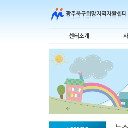
센터소개
센터연혁
사
센터장 인사말
조직도
청
운영위원회
오시는 길
시
센터 로고
자
뉴