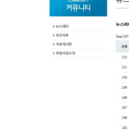
뉴스레
뉴스레터
보도자료
Total 29
자유게시판
번호
후원사업소개
252
251
250
249
248
247
246
245