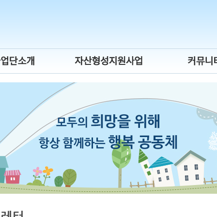
시장진입형
희망저축계좌ⅠⅡ,
뉴스레터
회서비스형
청년내일저축계좌
보도자료
자활기업
자유게시
년자립도전
후원사업소
게이트웨이
간제 자활근로
활사업 안내
스레터