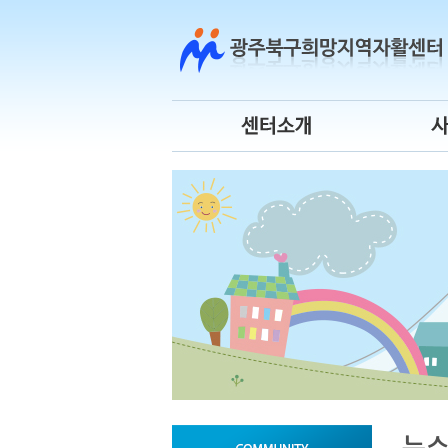
센터소개
센터연혁
사
센터장 인사말
조직도
청
운영위원회
오시는 길
시
센터 로고
자
뉴