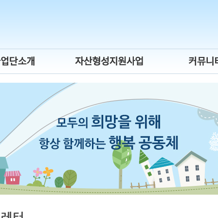
시장진입형
희망저축계좌ⅠⅡ,
뉴스레터
회서비스형
청년내일저축계좌
보도자료
자활기업
자유게시
년자립도전
후원사업소
게이트웨이
간제 자활근로
활사업 안내
스레터