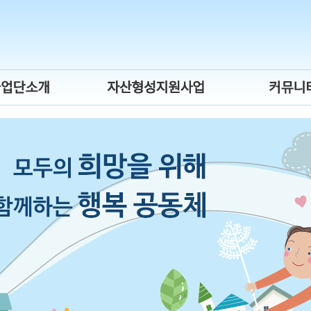
시장진입형
희망저축계좌ⅠⅡ,
뉴스레터
회서비스형
청년내일저축계좌
보도자료
자활기업
자유게시
년자립도전
후원사업소
게이트웨이
간제 자활근로
활사업 안내