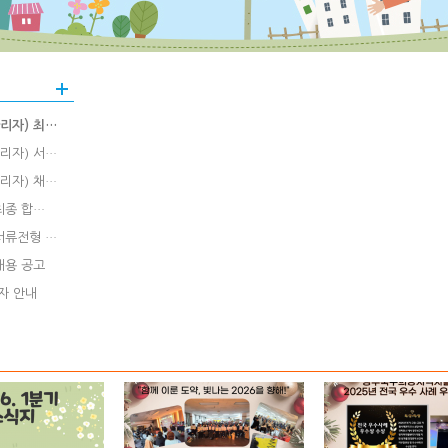
리자) 최…
리자) 서…
리자) 채…
최종 합…
서류전형 …
채용 공고
자 안내