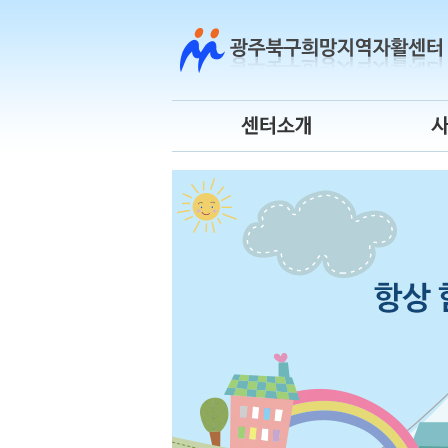
센터소개
센터연혁
사
센터장 인사말
조직도
청
운영위원회
오시는 길
시
센터 로고
자