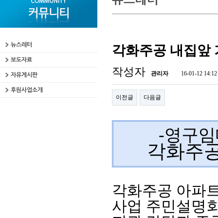
뉴스레터
각화주공 내집앞 
보도자료
작성자
관리자
16-01-12 14:12
자유게시판
후원사업소개
이전글
다음글
-영구임
각화주공
각화주공 아파트
사업 주민설명회및