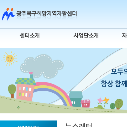
센터소개
시장진입형
센터연혁
사회서비스형
센터장 인사말
자활기업
조직도
청년자립도전
운영위원회
게이트웨이
오시는 길
시간제 자활근로
센터 로고
자활사업 안내
뉴스레터