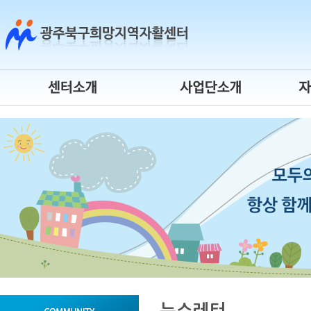
센터소개
시장진입형
센터연혁
사회서비스형
센터장 인사말
자활기업
조직도
청년자립도전
운영위원회
게이트웨이
오시는 길
시간제 자활근로
센터 로고
자활사업 안내
뉴스레터