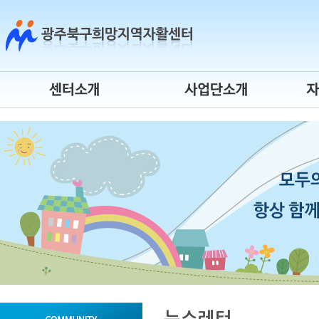
센터소개
시장진입형
센터연혁
사회서비스형
센터장 인사말
자활기업
조직도
청년자립도전
운영위원회
게이트웨이
오시는 길
시간제 자활근로
센터 로고
자활사업 안내
뉴스레터