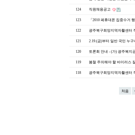
124
직원채용공고
123
「2010 폐휴대폰 집중수거
122
광주북구희망지역자활센터 직원
121
2.19.(금)부터 일반 국민 
120
토론회 안내 - (가) 광주복
119
봄철 주의해야 할 바이러스 
118
광주북구희망지역자활센터 직
처음