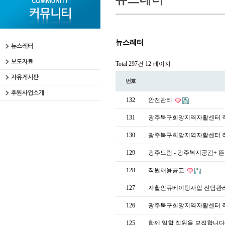
뉴스레터
뉴스레터
보도자료
Total 297건
12 페이지
자유게시판
번호
후원사업소개
132
안전관리
131
광주북구희망지역자활센터 
130
광주북구희망지역자활센터 
129
광주드림 - 광주복지공감+ 뜬
128
직원채용공고
127
자활인큐베이팅사업 전담관
126
광주북구희망지역자활센터 직
125
함께 일할 직원을 모집합니