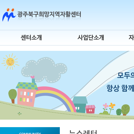
센터소개
시장진입형
센터연혁
사회서비스형
센터장 인사말
자활기업
조직도
청년자립도전
운영위원회
게이트웨이
오시는 길
시간제 자활근로
센터 로고
자활사업 안내
뉴스레터